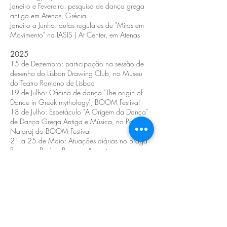
Janeiro e Fevereiro: pesquisa de dança grega
antiga em Atenas, Grécia
Janeiro a Junho: aulas regulares de "Mitos em
Movimento" na IASIS | At Center, em Atenas
2025
15 de Dezembro: participação na sessão de
desenho do Lisbon Drawing Club, no Museu
do Teatro Romano de Lisboa
19 de Julho: Oficina de dança "The origin of
Dance in Greek mythology", BOOM Festival
18 de Julho: Espetáculo "A Origem da Dança"
de Dança Grega Antiga e Música, no Palco
Nataraj do BOOM Festival
21 a 25 de Maio: Atuações diárias no Braga
Romana - Reviver Bracara Augusta
18 de Maio: Oficina de dança "Demeter e
Persefone" no TEDxEleusis (Grécia)
28 a 30 de Abril: Oficinas de Dança na
cimeira Hearth Summit - Athens por The
Wellbeing Project, Atenas
19 de Março: Oficina de dança "O Mito de
Dédalo" no âmbito da disciplina "Introdução à